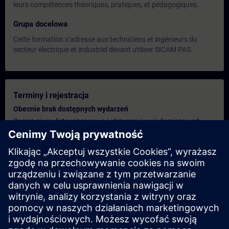
leurs compétences théoriques, pratiques, et pédagogiques.
Grupa docelowa
Cette formation s’adresse aux techniciens et ingénieurs du
secteur électrique et industriel devant utiliser SICAM PAS.
Terminy i rejestracja
Obecnie brak dostępnych wydarzeń
Zapisz się na listę rezerwową i otrzymaj powiadomienie, gdy
tylko pojawią się nowe daty.
Aktywuj usługę powiadomień
Spersonalizowana oferta
Jeśli potrzebujesz standardowej oferty cenowej dla tego
szkolenia, na przykład dla działu zakupów, kliknij poniższe
łącze. Najpierw musisz podać kilka danych osobowych, a