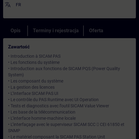
translate
FR
Opis
Terminy i rejestracja
Oferta
Zawartość
• Introduction à SICAM PAS
• Les fonctions du système
• Introduction aux fonctions de SICAM PQS (Power Quality
System)
• Les composant du système
• La gestion des licences
• L’Interface SICAM PAS UI
• Le contrôle du PAS Runtime avec UI Operation
• Tests et diagnostics avec l’outil SICAM Value Viewer
• Les base de la télécommunication
• L’interface homme-machine locale
• L’interfaçage avec le superviseur SICAM SCC  CEI 61850 et
SNMP
• Le matériel composant la SICAM PAS Station Unit