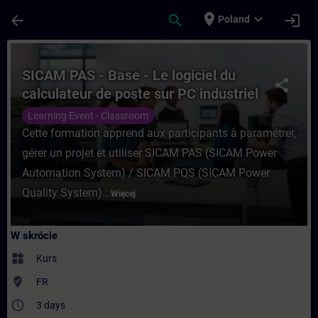
Przejdź do głównej zawartości
Załadowano stronę
place
expand_more
arrow_back
search
login
Poland
Kurs - SICAM PAS - Base - Le logiciel du 
SICAM PAS - Base - Le logiciel du
share
calculateur de poste sur PC industriel
Learning Event - Classroom
Cette formation apprend aux participants à paramétrer,
gérer un projet et utiliser SICAM PAS (SICAM Power
Automation System) / SICAM PQS (SICAM Power
Quality System)...
Więcej
W skrócie
widgets
Kurs
where_to_vote
FR
access_time
3 days