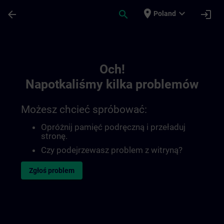
Przejdź do głównej zawartości
Załadowano stronę
place
expand_more
arrow_back
search
login
Poland
Toc | SITRAIN
Och!
Napotkaliśmy kilka problemów
Możesz chcieć spróbować:
Opróżnij pamięć podręczną i przeładuj
stronę.
Czy podejrzewasz problem z witryną?
Zgłoś problem