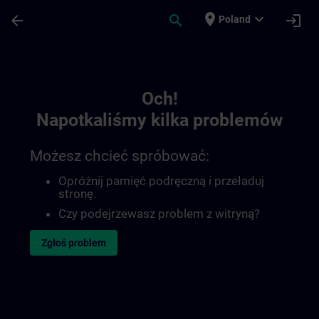
Przejdź do głównej zawartości
Załadowano stronę
place
expand_more
arrow_back
search
login
Poland
Toc | SITRAIN
Och!
Napotkaliśmy kilka problemów
Możesz chcieć spróbować:
Opróżnij pamięć podręczną i przeładuj
stronę.
Czy podejrzewasz problem z witryną?
Zgłoś problem