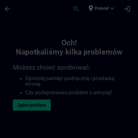
Przejdź do głównej zawartości
Załadowano stronę
place
expand_more
arrow_back
search
login
Poland
Toc | SITRAIN
Och!
Napotkaliśmy kilka problemów
Możesz chcieć spróbować:
Opróżnij pamięć podręczną i przeładuj
stronę.
Czy podejrzewasz problem z witryną?
Zgłoś problem