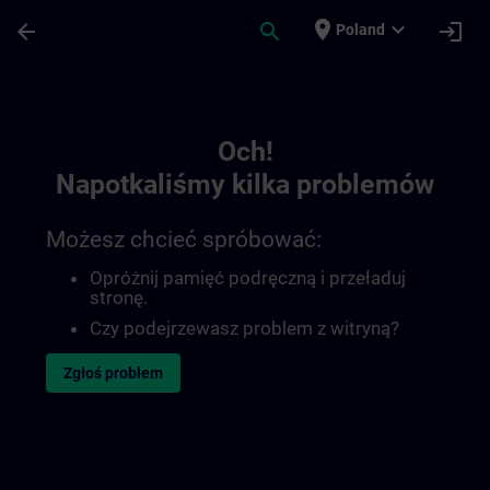
Przejdź do głównej zawartości
Załadowano stronę
place
expand_more
arrow_back
search
login
Poland
Toc | SITRAIN
Och!
Napotkaliśmy kilka problemów
Możesz chcieć spróbować:
Opróżnij pamięć podręczną i przeładuj
stronę.
Czy podejrzewasz problem z witryną?
Zgłoś problem