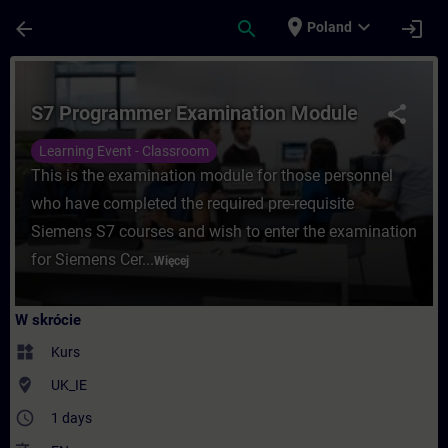
Przejdź do głównej zawartości
Załadowano stronę
place
expand_more
arrow_back
search
login
Poland
Kurs - S7 Programmer Examination Module
S7 Programmer Examination Module
share
Learning Event - Classroom
This is the examination module for those personnel
who have completed the required pre-requisite
Siemens S7 courses and wish to enter the examination
for Siemens Cer...
Więcej
W skrócie
widgets
Kurs
where_to_vote
UK_IE
access_time
1 days