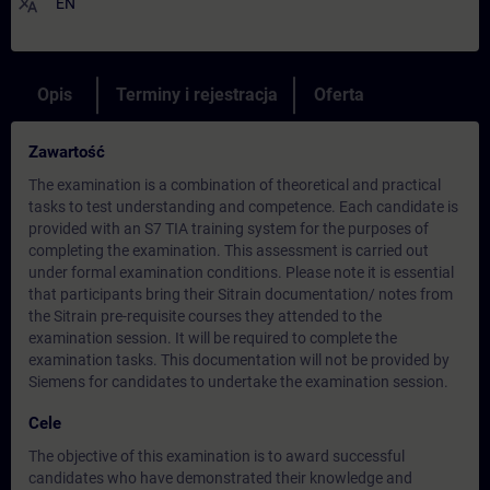
translate
EN
Opis
Terminy i rejestracja
Oferta
Zawartość
The examination is a combination of theoretical and practical
tasks to test understanding and competence. Each candidate is
provided with an S7 TIA training system for the purposes of
completing the examination. This assessment is carried out
under formal examination conditions. Please note it is essential
that participants bring their Sitrain documentation/ notes from
the Sitrain pre-requisite courses they attended to the
examination session. It will be required to complete the
examination tasks. This documentation will not be provided by
Siemens for candidates to undertake the examination session.
Cele
The objective of this examination is to award successful
candidates who have demonstrated their knowledge and