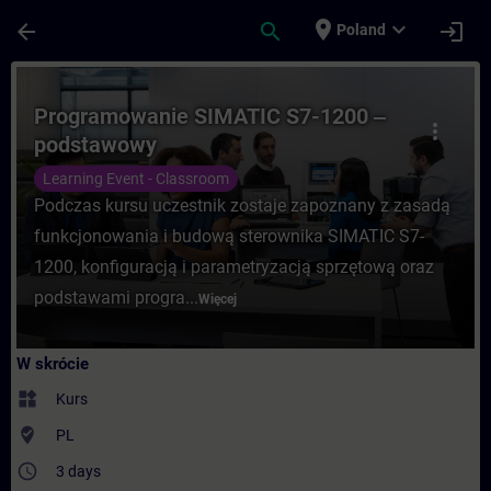
Przejdź do głównej zawartości
Załadowano stronę
place
expand_more
arrow_back
search
login
Poland
Kurs - Programowanie SIMATIC S7-1200 ‒ 
Programowanie SIMATIC S7-1200 ‒
more_vert
podstawowy
Learning Event - Classroom
Podczas kursu uczestnik zostaje zapoznany z zasadą
funkcjonowania i budową sterownika SIMATIC S7-
1200, konfiguracją i parametryzacją sprzętową oraz
podstawami progra...
Więcej
W skrócie
widgets
Kurs
where_to_vote
PL
access_time
3 days