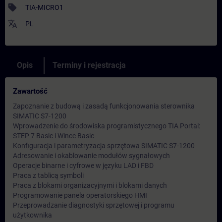
sell
TIA-MICRO1
translate
PL
Opis
Terminy i rejestracja
Zawartość
Zapoznanie z budową i zasadą funkcjonowania sterownika
SIMATIC S7-1200
Wprowadzenie do środowiska programistycznego TIA Portal:
STEP 7 Basic i Wincc Basic
Konfiguracja i parametryzacja sprzętowa SIMATIC S7-1200
Adresowanie i okablowanie modułów sygnałowych
Operacje binarne i cyfrowe w języku LAD i FBD
Praca z tablicą symboli
Praca z blokami organizacyjnymi i blokami danych
Programowanie panela operatorskiego HMI
Przeprowadzanie diagnostyki sprzętowej i programu
użytkownika