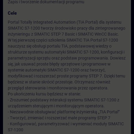
Zapis i tworzenie dokumentacji programu
Cele
Portal Totally Integrated Automation (TIA Portal) dla systemu
SIMATIC S7-1200 tworzy środowisko pracy dla zintegrowanego
inżynieringu z SIMATIC STEP 7 Basic i SIMATIC WinCC Basic.
W tej pierwszej części szkolenia SIMATIC TIA Portal S7-1200
nauczysz się obsługi portalu TIA, podstawowej wiedzy o
strukturze systemu automatyki SIMATIC S7-1200, konfiguracji i
parametryzacji sprzętu oraz podstaw programowania. Dowiesz
się, jak usuwać proste błędy sprzętowe i programowe w
systemie automatyki SIMATIC S7-1200 oraz tworzyć,
modyfikować i rozszerzać proste programy STEP 7. Dzięki temu
będziesz w stanie skrócić przestoje. Otrzymasz również
przegląd sterowania i monitorowania przez operatora.
Po ukończeniu kursu będziesz w stanie:
- Zrozumieć podstawy interakcji systemu SIMATIC S7-1200 z
urządzeniem sterującym i monitorującym operatora.
- Niezawodnie obsługiwać platformę inżynierską „TIA Portal”
- Tworzyć, zmieniać i rozszerzać małe programy STEP 7
- Konfigurować, parametryzować i wymieniać moduły SIMATIC
S7-1200