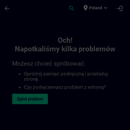
Przejdź do głównej zawartości
Załadowano stronę
place
expand_more
arrow_back
search
login
Poland
Toc | SITRAIN
Och!
Napotkaliśmy kilka problemów
Możesz chcieć spróbować:
Opróżnij pamięć podręczną i przeładuj
stronę.
Czy podejrzewasz problem z witryną?
Zgłoś problem