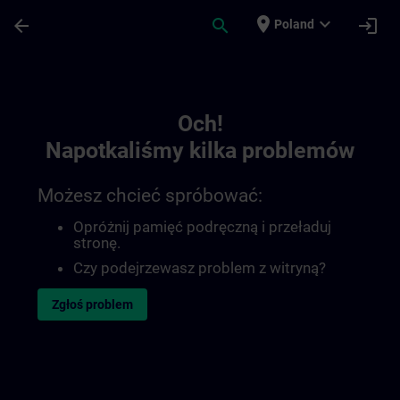
Przejdź do głównej zawartości
Załadowano stronę
place
expand_more
arrow_back
search
login
Poland
Toc | SITRAIN
Och!
Napotkaliśmy kilka problemów
Możesz chcieć spróbować:
Opróżnij pamięć podręczną i przeładuj
stronę.
Czy podejrzewasz problem z witryną?
Zgłoś problem