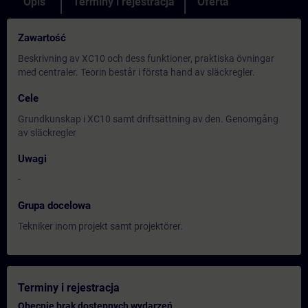
Opis
Terminy i rejestracja
Oferta
Zawartość
Beskrivning av XC10 och dess funktioner, praktiska övningar
med centraler. Teorin består i första hand av släckregler.
Cele
Grundkunskap i XC10 samt driftsättning av den. Genomgång
av släckregler
Uwagi
-
Grupa docelowa
Tekniker inom projekt samt projektörer.
Terminy i rejestracja
Obecnie brak dostępnych wydarzeń