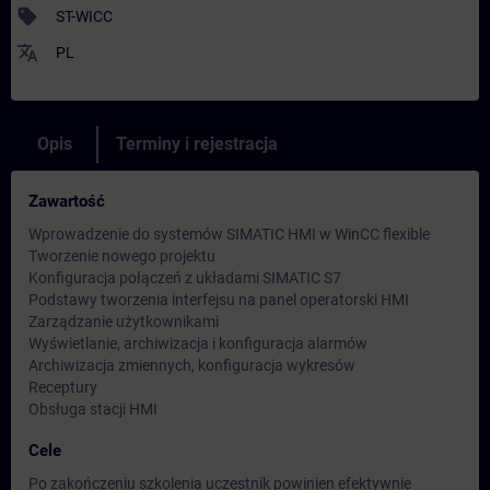
sell
ST-WICC
translate
PL
Opis
Terminy i rejestracja
Zawartość
Wprowadzenie do systemów SIMATIC HMI w WinCC flexible
Tworzenie nowego projektu
Konfiguracja połączeń z układami SIMATIC S7
Podstawy tworzenia interfejsu na panel operatorski HMI
Zarządzanie użytkownikami
Wyświetlanie, archiwizacja i konfiguracja alarmów
Archiwizacja zmiennych, konfiguracja wykresów
Receptury
Obsługa stacji HMI
Cele
Po zakończeniu szkolenia uczestnik powinien efektywnie