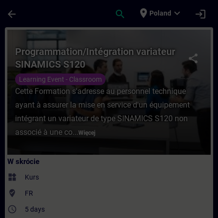
Przejdź do głównej zawartości
Załadowano stronę
place
expand_more
arrow_back
search
login
Poland
Kurs - Programmation/Intégration variate
Programmation/Intégration variateur
share
SINAMICS S120
Learning Event - Classroom
Cette Formation s'adresse au personnel technique
ayant à assurer la mise en service d'un équipement
intégrant un variateur de type SINAMICS S120 non
associé à une co...
Więcej
W skrócie
widgets
Kurs
where_to_vote
FR
access_time
5 days