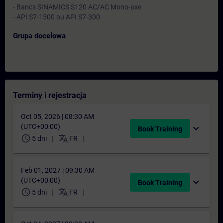
- Bancs SINAMICS S120 AC/AC Mono-axe
- API S7-1500 ou API S7-300
Grupa docelowa
-
Terminy i rejestracja
Oct 05, 2026 | 08:30 AM
(UTC+00:00)
expand_more
Book Training
schedule
translate
5 dni
FR
Feb 01, 2027 | 09:30 AM
(UTC+00:00)
expand_more
Book Training
schedule
translate
5 dni
FR