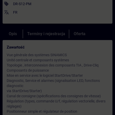
sell
DR-S12-PM
translate
FR
Opis
Terminy i rejestracja
Oferta
Zawartość
Vue générale des systèmes SINAMICS
Unité centrale et composants systèmes
Topologie , interconnexion des composants TIA , Drive-Cliq
Composants de puissance
Mise en service avec le logiciel StartDrive/Starter
Diagnostic, Service et alarmes (signalisation LED, fonctions
diagnostic
via StartDrive/Starter)
Canal de consigne (spécifications des consignes de vitesse)
Régulation (types, commande U/f, régulation vectorielle, divers
réglages)
Positionneur simple et régulateur de position