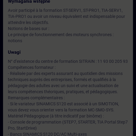
Wymagania wstępne
Avoir participé à la formation ST-SERV1, ST-PRO1, TIA-SERV1,
TIA-PRO1 ou avoir un niveau équivalent est indispensable pour
atteindre les objectifs.
Notions de bases sur :
Le principe de fonctionnement des moteurs synchrones :
notions
Uwagi
N° d’existence du centre de formation SITRAIN : 11 93 00 205 93
Compétences formateur :
- Réalisée par des experts assurant au quotidien des missions
techniques auprès des entreprises, formés et qualifiés à la
pédagogie des adultes avec un suivi et une actualisation de
leurs compétences théoriques, pratiques, et pédagogiques.
Remarques complémentaires :
- Si le variateur SINAMICS S120 est associé à un SIMOTION,
vous devez vous orienter vers la formation MC-SMO-SYS.
Matériel Pédagogique (à titre indicatif par binôme) :
- Console de programmation (STEP7, STARTER, TIA Portal Step7
Pro, StartDrive)
- Bancs SINAMICS S120 DC/AC Multi-axes