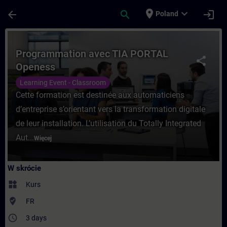
Przejdź do głównej zawartości
Załadowano stronę
place
expand_more
arrow_back
search
login
Poland
Kurs - Programmation avec TIA PORTAL Op
Programmation avec TIA PORTAL
share
Openess
Learning Event - Classroom
Cette formation est destinée aux automaticiens
d’entreprise s’orientant vers la transformation digitale
de leur installation. L’utilisation du Totally Integrated
Aut...
Więcej
W skrócie
widgets
Kurs
where_to_vote
FR
access_time
3 days