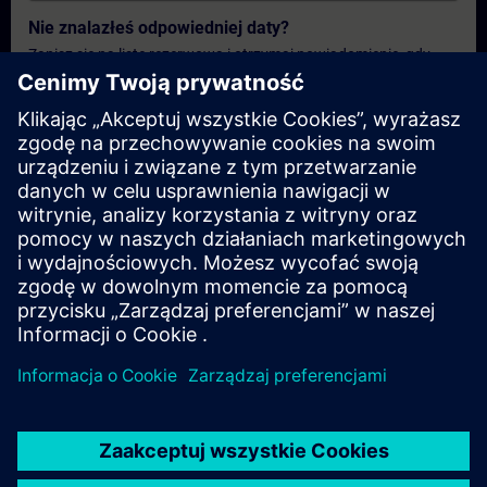
Nie znalazłeś odpowiedniej daty?
Zapisz się na listę rezerwową i otrzymaj powiadomienie, gdy
tylko pojawią się nowe daty.
Aktywuj usługę powiadomień
Spersonalizowana oferta
Jeśli potrzebujesz standardowej oferty cenowej dla tego
szkolenia, na przykład dla działu zakupów, kliknij poniższe
łącze. Najpierw musisz podać kilka danych osobowych, a
następnie wycena zostanie wysłana do Ciebie.
Podaj ofertę