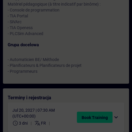
Matériel pédagogique (à titre indicatif par binôme) :
- Console de programmation
- TIA Portal
- SiVArc
- TIA Openess
- PLCSim Advanced
Grupa docelowa
- Automaticien BE/ Méthode
- Planificateurs & Planificateurs de projet
- Programmeurs
Terminy i rejestracja
Jul 20, 2027 | 07:30 AM
(UTC+00:00)
expand_more
Book Training
schedule
translate
3 dni
FR