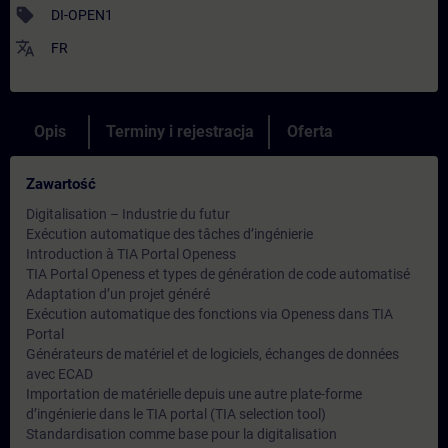
sell
DI-OPEN1
translate
FR
Opis
Terminy i rejestracja
Oferta
Zawartość
Digitalisation – Industrie du futur
Exécution automatique des tâches d’ingénierie
Introduction à TIA Portal Openess
TIA Portal Openess et types de génération de code automatisé
Adaptation d’un projet généré
Exécution automatique des fonctions via Openess dans TIA
Portal
Générateurs de matériel et de logiciels, échanges de données
avec ECAD
Importation de matérielle depuis une autre plate-forme
d’ingénierie dans le TIA portal (TIA selection tool)
Standardisation comme base pour la digitalisation