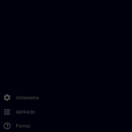
settings
Ustawienia
apps
Aplikacje
help_outline
Pomoc