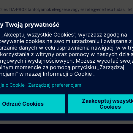
 és TIA-PRO3 tanfolyamok elvégzése vagy ezzel egyenértékű tudás, illet
ással tanfolyam elvégzése (DR-S210).
i mérnökök, karbantartó szakemberek, akik rendelkeznek TIA Portal és
szeretnének a programtervezés egy magasabb szintjére lépni.
rzeń
 otrzymaj powiadomienie, gdy tylko pojawią się nowe daty.
ń