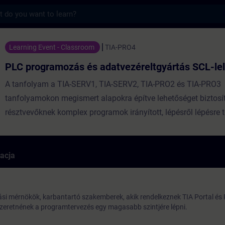
s
zás és adatvezéreltgyártás SCL-lel - Szko
Learning Event - Classroom
TIA-PRO4
PLC programozás és adatvezéreltgyártás SCL-lel
A tanfolyam a TIA-SERV1, TIA-SERV2, TIA-PRO2 és TIA-PRO3
tanfolyamokon megismert alapokra építve lehetőséget biztosí
résztvevőknek komplex programok irányított, lépésről lépésre 
kidolgozására. A korábbi tanfolyamok az elméleti alapok egy
példákon keresztüli elsajátítását tűzik ki célul, azonban a rés
látnak rá egy bonyolultabb struktúrájú program elkészítésének
racja
szempontjaira.
i mérnökök, karbantartó szakemberek, akik rendelkeznek TIA Portal és
szeretnének a programtervezés egy magasabb szintjére lépni.