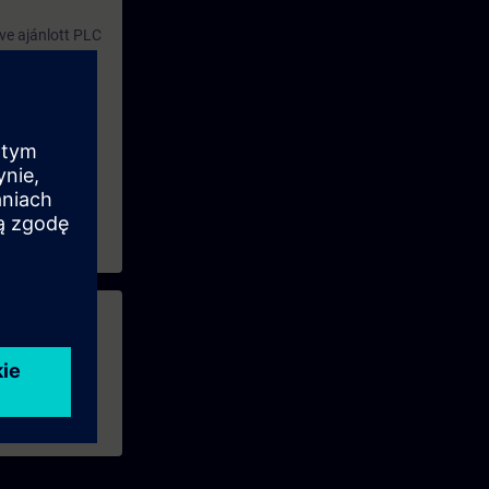
ve ajánlott PLC
 PLC