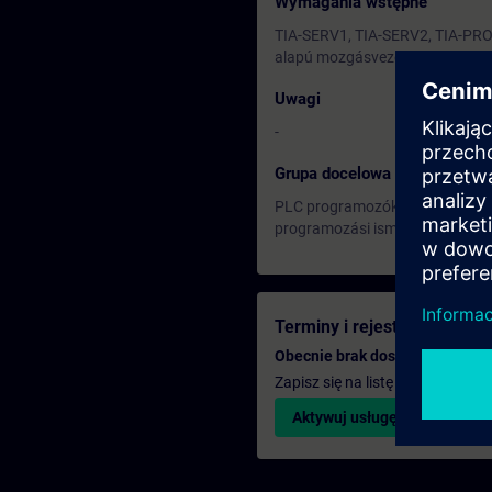
Wymagania wstępne
TIA-SERV1, TIA-SERV2, TIA-PRO2
alapú mozgásvezérlés S210 hajt
Uwagi
-
Grupa docelowa
PLC programozók, automatizálás
programozási ismeretekkel, és 
Terminy i rejestracja
Obecnie brak dostępnych wyda
Zapisz się na listę rezerwową i
Aktywuj usługę powiadomie