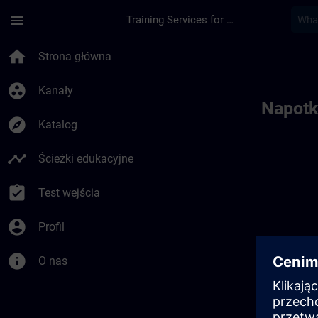
Przejdź do głównej zawartości
Załadowano stronę
menu
Training Services for Digital Industries
Toc | SITRAIN
home
Strona główna
group_work
Kanały
Napotk
explore
Katalog
timeline
Ścieżki edukacyjne
assignment_turned_in
Test wejścia
account_circle
Profil
info
O nas