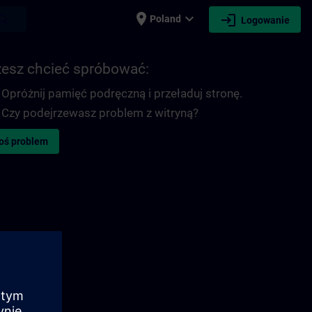
place
expand_more
login
earch
Poland
Logowanie
esz chcieć spróbować:
Opróżnij pamięć podręczną i przeładuj stronę.
Czy podejrzewasz problem z witryną?
oś problem