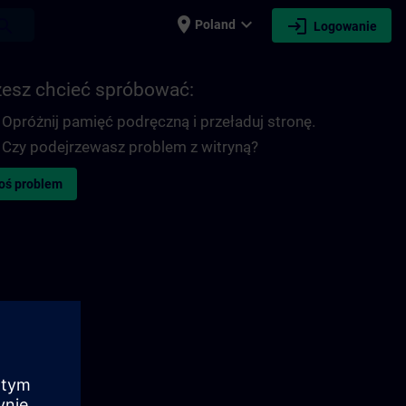
place
expand_more
login
earch
Poland
Logowanie
esz chcieć spróbować:
Opróżnij pamięć podręczną i przeładuj stronę.
Czy podejrzewasz problem z witryną?
oś problem