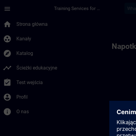
Przejdź do głównej zawartości
Załadowano stronę
menu
Training Services for Digital Industries
Toc | SITRAIN
home
Strona główna
group_work
Kanały
Napotk
explore
Katalog
timeline
Ścieżki edukacyjne
assignment_turned_in
Test wejścia
account_circle
Profil
info
O nas