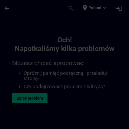
Przejdź do głównej zawartości
Załadowano stronę
place
expand_more
arrow_back
search
login
Poland
Toc | SITRAIN
Och!
Napotkaliśmy kilka problemów
Możesz chcieć spróbować:
Opróżnij pamięć podręczną i przeładuj
stronę.
Czy podejrzewasz problem z witryną?
Zgłoś problem