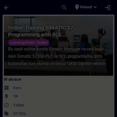
Przejdź do głównej zawartości
Załadowano stronę
place
expand_more
arrow_back
search
login
Poland
Kurs - Online-Training SIMATIC S7, Progr
Online-Training SIMATIC S7,
more_vert
Programming with SCL
Learning Event - Online
Bu canlı online kursta Simatic Manager ve ona bağlı
olan Simatic S7300 PLC ile SCL programlama dilini
kullanarak kod yazma ve sinyal takibi öğretilmektedir
W skrócie
widgets
Kurs
where_to_vote
TR
access_time
3 days
sell
ST-7SCL