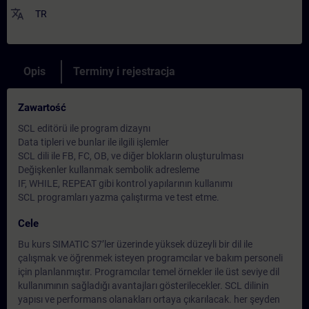
translate
TR
Opis
Terminy i rejestracja
Zawartość
SCL editörü ile program dizaynı
Data tipleri ve bunlar ile ilgili işlemler
SCL dili ile FB, FC, OB, ve diğer blokların oluşturulması
Değişkenler kullanmak sembolik adresleme
IF, WHILE, REPEAT gibi kontrol yapılarının kullanımı
SCL programları yazma çalıştırma ve test etme.
Cele
Bu kurs SIMATIC S7’ler üzerinde yüksek düzeyli bir dil ile
çalışmak ve öğrenmek isteyen programcılar ve bakım personeli
için planlanmıştır. Programcılar temel örnekler ile üst seviye dil
kullanımının sağladığı avantajları gösterilecekler. SCL dilinin
yapısı ve performans olanakları ortaya çıkarılacak. her şeyden