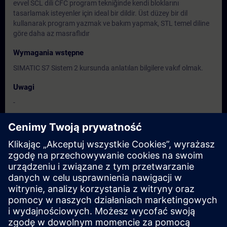
evvel SCL dili CFC program tekniğinde kendi bloklarını
tasarlamak isteyenler için ideal bir dildir. Üst düzey bir dil
kullanarak program yazmak ve bakım yapmak, STL temel diline
göre daha az masraflıdır
Wymagania wstępne
SIMATIC S7 Sistem 2 kursunda anlatılan bilgilere vakıf olmak.
Uwagi
-
Grupa docelowa
Elektrik ve otomasyona yönelik proje, montaj, bakım ve işletme
personeli, mühendisler, teknisyenler.
Terminy i rejestracja
Obecnie brak dostępnych wydarzeń
Zapisz się na listę rezerwową i otrzymaj powiadomienie, gdy