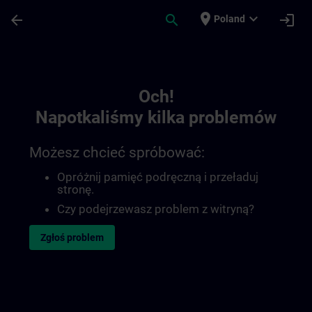
Przejdź do głównej zawartości
Załadowano stronę
place
expand_more
arrow_back
search
login
Poland
Toc | SITRAIN
Och!
Napotkaliśmy kilka problemów
Możesz chcieć spróbować:
Opróżnij pamięć podręczną i przeładuj
stronę.
Czy podejrzewasz problem z witryną?
Zgłoś problem