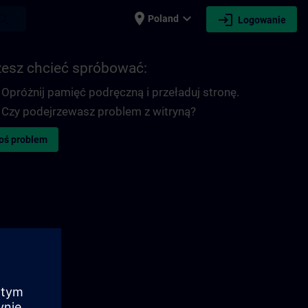
place
expand_more
login
earch
Poland
Logowanie
esz chcieć spróbować:
Opróżnij pamięć podręczną i przeładuj stronę.
Czy podejrzewasz problem z witryną?
oś problem