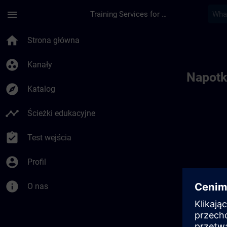
Przejdź do głównej zawartości
Załadowano stronę
menu
Training Services for Digital Industries
Toc | SITRAIN
home
Strona główna
group_work
Kanały
Napotk
explore
Katalog
timeline
Ścieżki edukacyjne
assignment_turned_in
Test wejścia
account_circle
Profil
info
O nas