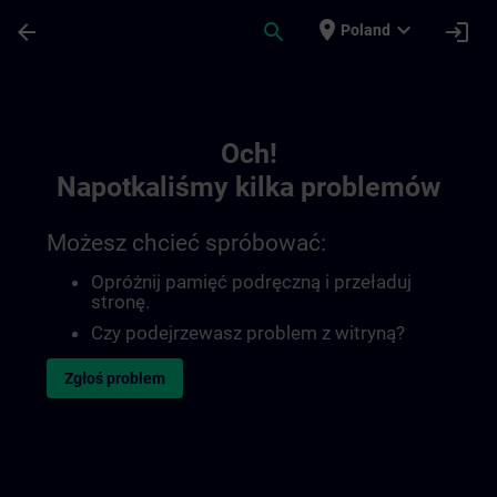
Przejdź do głównej zawartości
Załadowano stronę
place
expand_more
arrow_back
search
login
Poland
Toc | SITRAIN
Och!
Napotkaliśmy kilka problemów
Możesz chcieć spróbować:
Opróżnij pamięć podręczną i przeładuj
stronę.
Czy podejrzewasz problem z witryną?
Zgłoś problem