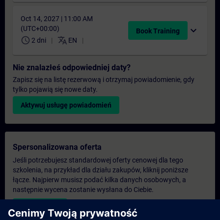
Oct 14, 2027 | 11:00 AM
(UTC+00:00)
expand_more
Book Training
schedule
translate
2 dni
EN
Nie znalazłeś odpowiedniej daty?
Zapisz się na listę rezerwową i otrzymaj powiadomienie, gdy
tylko pojawią się nowe daty.
Aktywuj usługę powiadomień
Spersonalizowana oferta
Jeśli potrzebujesz standardowej oferty cenowej dla tego
szkolenia, na przykład dla działu zakupów, kliknij poniższe
łącze. Najpierw musisz podać kilka danych osobowych, a
następnie wycena zostanie wysłana do Ciebie.
Podaj ofertę