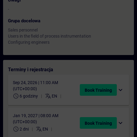
Uwagi
-
Grupa docelowa
Sales personnel
Users in the field of process instrumentation
Configuring engineers
Terminy i rejestracja
Sep 24, 2026 | 11:00 AM
(UTC+00:00)
expand_more
Book Training
schedule
translate
6 godziny
EN
Jan 19, 2027 | 08:00 AM
(UTC+00:00)
expand_more
Book Training
schedule
translate
2 dni
EN