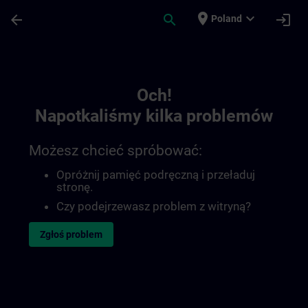
Przejdź do głównej zawartości
Załadowano stronę
place
expand_more
arrow_back
search
login
Poland
Toc | SITRAIN
Och!
Napotkaliśmy kilka problemów
Możesz chcieć spróbować:
Opróżnij pamięć podręczną i przeładuj
stronę.
Czy podejrzewasz problem z witryną?
Zgłoś problem