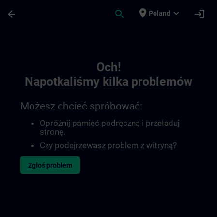
Przejdź do głównej zawartości
Załadowano stronę
place
expand_more
arrow_back
search
login
Poland
Toc | SITRAIN
Och!
Napotkaliśmy kilka problemów
Możesz chcieć spróbować:
Opróżnij pamięć podręczną i przeładuj
stronę.
Czy podejrzewasz problem z witryną?
Zgłoś problem