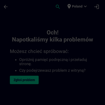
Przejdź do głównej zawartości
Załadowano stronę
place
expand_more
arrow_back
search
login
Poland
Toc | SITRAIN
Och!
Napotkaliśmy kilka problemów
Możesz chcieć spróbować:
Opróżnij pamięć podręczną i przeładuj
stronę.
Czy podejrzewasz problem z witryną?
Zgłoś problem