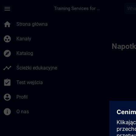
Przejdź do głównej zawartości
Załadowano stronę
menu
Training Services for Digital Industries
Toc | SITRAIN
home
Strona główna
group_work
Kanały
Napotk
explore
Katalog
timeline
Ścieżki edukacyjne
assignment_turned_in
Test wejścia
account_circle
Profil
info
O nas