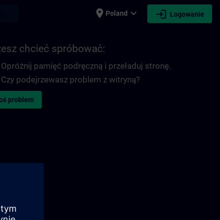
place
expand_more
login
earch
Poland
Logowanie
esz chcieć spróbować:
Opróżnij pamięć podręczną i przeładuj stronę.
Czy podejrzewasz problem z witryną?
oś problem