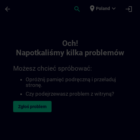
Przejdź do głównej zawartości
Załadowano stronę
place
expand_more
arrow_back
search
login
Poland
Toc | SITRAIN
Och!
Napotkaliśmy kilka problemów
Możesz chcieć spróbować:
Opróżnij pamięć podręczną i przeładuj
stronę.
Czy podejrzewasz problem z witryną?
Zgłoś problem