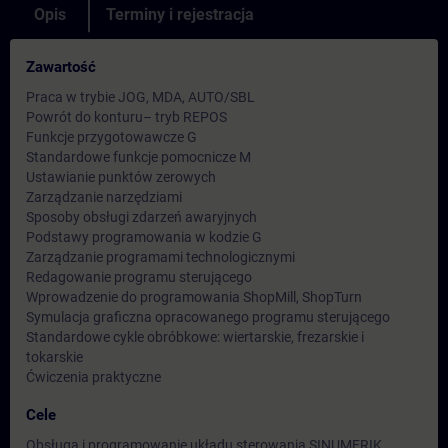
Opis
Terminy i rejestracja
Zawartość
Praca w trybie JOG, MDA, AUTO/SBL
Powrót do konturu– tryb REPOS
Funkcje przygotowawcze G
Standardowe funkcje pomocnicze M
Ustawianie punktów zerowych
Zarządzanie narzędziami
Sposoby obsługi zdarzeń awaryjnych
Podstawy programowania w kodzie G
Zarządzanie programami technologicznymi
Redagowanie programu sterującego
Wprowadzenie do programowania ShopMill, ShopTurn
Symulacja graficzna opracowanego programu sterującego
Standardowe cykle obróbkowe: wiertarskie, frezarskie i
tokarskie
Ćwiczenia praktyczne
Cele
Obsługa i programowanie układu sterowania SINUMERIK