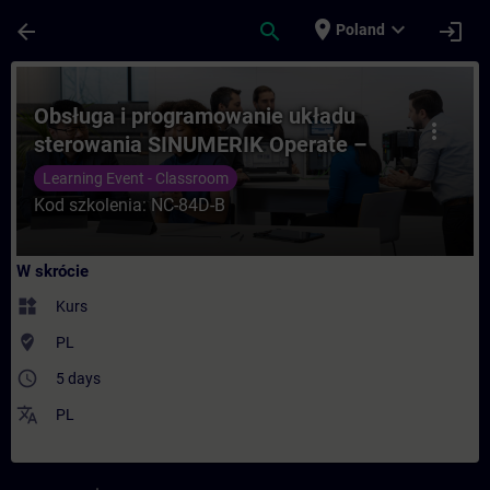
Przejdź do głównej zawartości
Załadowano stronę
place
expand_more
arrow_back
search
login
Poland
Kurs - Obsługa i programowanie układu s
Obsługa i programowanie układu
more_vert
sterowania SINUMERIK Operate –
kurs podstawowy
Learning Event - Classroom
Kod szkolenia: NC-84D-B
W skrócie
widgets
Kurs
where_to_vote
PL
access_time
5 days
translate
PL