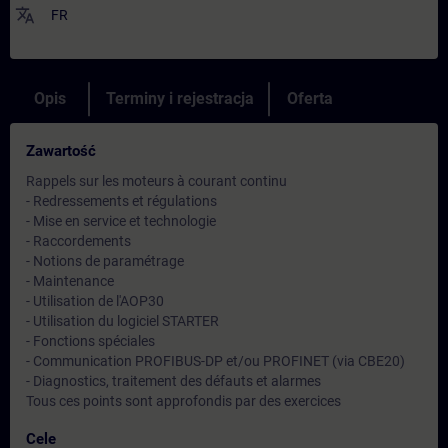
translate
FR
Opis
Terminy i rejestracja
Oferta
Zawartość
Rappels sur les moteurs à courant continu
- Redressements et régulations
- Mise en service et technologie
- Raccordements
- Notions de paramétrage
- Maintenance
- Utilisation de l'AOP30
- Utilisation du logiciel STARTER
- Fonctions spéciales
- Communication PROFIBUS-DP et/ou PROFINET (via CBE20)
- Diagnostics, traitement des défauts et alarmes
Tous ces points sont approfondis par des exercices
Cele