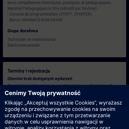
leurs compétences théoriques, pratiques, et pédagogiques.
Matériel Pédagogique (à titre indicatif par binôme) :
- Console de programmation (STEP7, STARTER)
- Bancs SINAMICS DCM 6RA80
Grupa docelowa
Technicien de maintenance
Electromecanicien
Terminy i rejestracja
Obecnie brak dostępnych wydarzeń
Zapisz się na listę rezerwową i otrzymaj powiadomienie, gdy
tylko pojawią się nowe daty.
Aktywuj usługę powiadomień
Spersonalizowana oferta