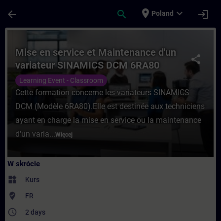
Przejdź do głównej zawartości
Załadowano stronę
place
expand_more
arrow_back
search
login
Poland
Kurs - Mise en service et Maintenance d
Mise en service et Maintenance d'un
share
variateur SINAMICS DCM 6RA80
Learning Event - Classroom
Cette formation concerne les variateurs SINAMICS
DCM (Modèle 6RA80).Elle est destinée aux techniciens
ayant en charge la mise en service ou la maintenance
d'un varia...
Więcej
W skrócie
widgets
Kurs
where_to_vote
FR
access_time
2 days