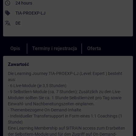
access_time
24 hours
sell
TIA-PROEXP-LJ
translate
DE
Opis
Terminy i rejestracja
Oferta
Zawartość
Die Learning Journey TIA-PROEXP-LJ (Level: Expert ) besteht
aus:
- 6 Live-Module (je 3,5 Stunden)
- 9 Selbstlern-Module (ca. 7 Stunden); Zusätzlich zu den Live-
Modulen sollten Sie ca. 1 Stunde Selbstlernzeit pro Tag sowie
Einwahl- und Nachbereitungszeiten einplanen.
- Themenbezogene On-Demand-Inhalte
- Individueller Transfersupport in Form eines 1:1 Coachings (1
Stunde)
Eine Learning Membership auf SITRAIN access zum Erarbeiten
der Selbstlern-Module und für den Zugriff auf On-Demand-