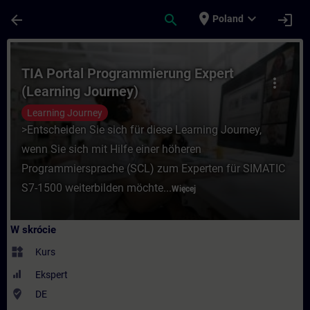
Przejdź do głównej zawartości
Załadowano stronę
place
expand_more
arrow_back
search
login
Poland
Kurs - TIA Portal Programmierung Expert 
TIA Portal Programmierung Expert
more_vert
(Learning Journey)
Learning Journey
>Entscheiden Sie sich für diese Learning Journey,
wenn Sie sich mit Hilfe einer höheren
Programmiersprache (SCL) zum Experten für SIMATIC
S7-1500 weiterbilden möchte...
Więcej
W skrócie
widgets
Kurs
Ekspert
where_to_vote
DE