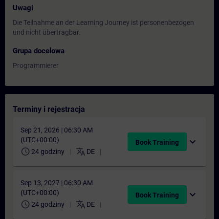
Uwagi
Die Teilnahme an der Learning Journey ist personenbezogen
und nicht übertragbar.
Grupa docelowa
Programmierer
Terminy i rejestracja
Sep 21, 2026 | 06:30 AM
(UTC+00:00)
expand_more
Book Training
schedule
translate
24 godziny
DE
Sep 13, 2027 | 06:30 AM
(UTC+00:00)
expand_more
Book Training
schedule
translate
24 godziny
DE