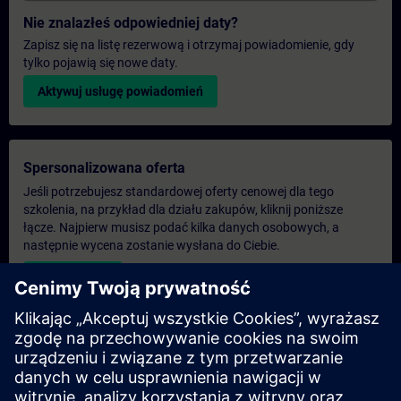
Nie znalazłeś odpowiedniej daty?
Zapisz się na listę rezerwową i otrzymaj powiadomienie, gdy
tylko pojawią się nowe daty.
Aktywuj usługę powiadomień
Spersonalizowana oferta
Jeśli potrzebujesz standardowej oferty cenowej dla tego
szkolenia, na przykład dla działu zakupów, kliknij poniższe
łącze. Najpierw musisz podać kilka danych osobowych, a
następnie wycena zostanie wysłana do Ciebie.
Podaj ofertę
Ekskluzywne zapytanie dotyczące szkoleń
Proszę wypełnić poniższy formularz zapytania, jeśli
potrzebujesz oferty na ekskluzywny kurs szkoleniowy na