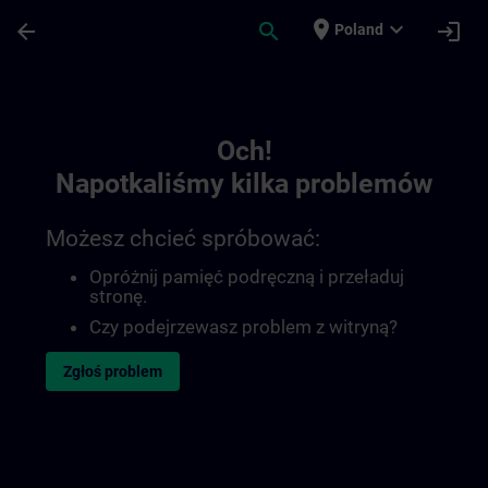
Przejdź do głównej zawartości
Załadowano stronę
place
expand_more
arrow_back
search
login
Poland
Toc | SITRAIN
Och!
Napotkaliśmy kilka problemów
Możesz chcieć spróbować:
Opróżnij pamięć podręczną i przeładuj
stronę.
Czy podejrzewasz problem z witryną?
Zgłoś problem