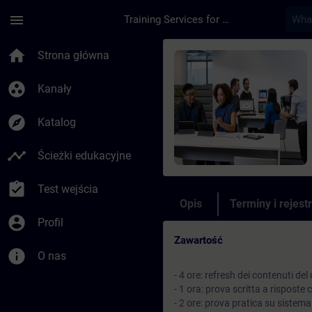
Przejdź do głównej zawartości
Załadowano stronę
menu
Training Services for Digital Industries
Kurs - Italian Atte
home
Strona główna
group_work
Kanały
explore
Katalog
timeline
Ścieżki edukacyjne
assignment_turned_in
Test wejścia
Opis
Terminy i rejest
account_circle
Profil
Zawartość
info
O nas
- 4 ore: refresh dei contenuti de
- 1 ora: prova scritta a risposte 
- 2 ore: prova pratica su siste