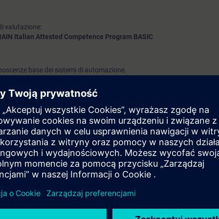
i valutazione:
AIN Italian Attested Competence Program BASIC
noscenze base dei sistemi di automazione.
NT1 fai riferimento alla giornata
ACP-B
.