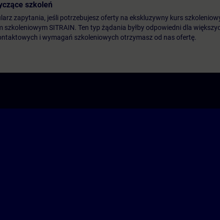
yczące szkoleń
arz zapytania, jeśli potrzebujesz oferty na ekskluzywny kurs szkoleniow
m szkoleniowym SITRAIN. Ten typ żądania byłby odpowiedni dla większych
ontaktowych i wymagań szkoleniowych otrzymasz od nas ofertę.