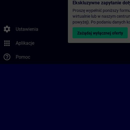
Ekskluzywne zapytanie dot
Proszę wypełnić poniższy formul
wirtualnie lub w naszym centru
powyżej). Po podaniu danych k
settings
Ustawienia
Zażądaj wyłącznej oferty
apps
Aplikacje
help_outline
Pomoc