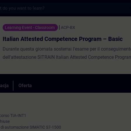
s
sted Competence Program – Basic - Szkolen
Learning Event - Classroom
ACP-BX
Italian Attested Competence Program – Basic
Durante questa giornata sosterrai l'esame per il conseguiment
dell'attestazione SITRAIN Italian Attested Competence Progra
racja
Oferta
l corso TIA-INT1
chiuse
ma di automazione SIMATIC S7-1500