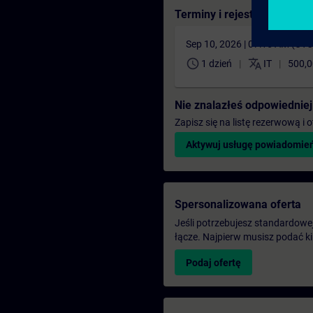
Terminy i rejestracja
Sep 10, 2026 | 07:15 AM (UT
schedule
translate
1 dzień
IT
500,0
Nie znalazłeś odpowiedniej
Zapisz się na listę rezerwową i
Aktywuj usługę powiadomie
Spersonalizowana oferta
Jeśli potrzebujesz standardowej 
łącze. Najpierw musisz podać k
Podaj ofertę