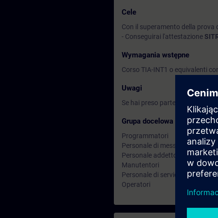
Cele
Con il superamento della prova d
- Conseguirai l'attestazione
SITR
Wymagania wstępne
Corso TIA-INT1 o equivalenti co
Uwagi
Se hai preso parte al corso TIA-I
Grupa docelowa
Programmatori
Personale di messa in servizio
Personale addetto allo sviluppo
Manutentori
Personale di service
Operatori