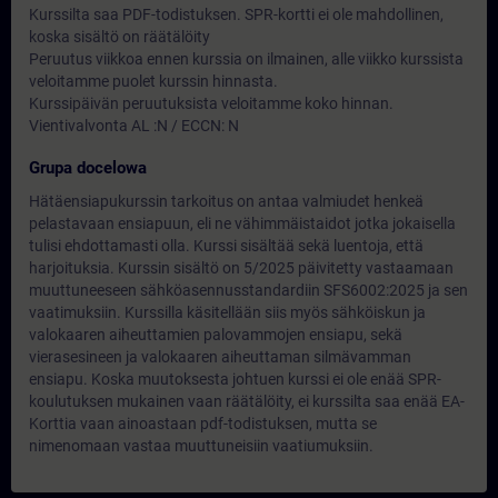
Kurssilta saa PDF-todistuksen. SPR-kortti ei ole mahdollinen,
koska sisältö on räätälöity
Peruutus viikkoa ennen kurssia on ilmainen, alle viikko kurssista
veloitamme puolet kurssin hinnasta.
Kurssipäivän peruutuksista veloitamme koko hinnan.
Vientivalvonta AL :N / ECCN: N
Grupa docelowa
Hätäensiapukurssin tarkoitus on antaa valmiudet henkeä
pelastavaan ensiapuun, eli ne vähimmäistaidot jotka jokaisella
tulisi ehdottamasti olla. Kurssi sisältää sekä luentoja, että
harjoituksia. Kurssin sisältö on 5/2025 päivitetty vastaamaan
muuttuneeseen sähköasennusstandardiin SFS6002:2025 ja sen
vaatimuksiin. Kurssilla käsitellään siis myös sähköiskun ja
valokaaren aiheuttamien palovammojen ensiapu, sekä
vierasesineen ja valokaaren aiheuttaman silmävamman
ensiapu. Koska muutoksesta johtuen kurssi ei ole enää SPR-
koulutuksen mukainen vaan räätälöity, ei kurssilta saa enää EA-
Korttia vaan ainoastaan pdf-todistuksen, mutta se
nimenomaan vastaa muuttuneisiin vaatiumuksiin.