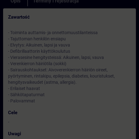
Opis
Terminy i rejestracja
Zawartość
- Toiminta auttamis- ja onnettomuustilanteissa
- Tajuttoman henkilön ensiapu
- Elvytys: Aikuinen, lapsi ja vauva
- Defibrillaattorin käyttökoulutus
- Vierasesine hengitysteissä: Aikuinen, lapsi, vauva
- Verenkierron häiriötila (sokki)
- Sairauskohtaukset: Aivoverenkierron häiriön oireet,
pyörtyminen, rintakipu, epilepsia, diabetes, kouristukset,
hengitysvaikeudet (astma, allergia).
- Erilaiset haavat
- Sähkötapaturmat
- Palovammat
Cele
-
Uwagi