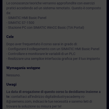
Le conoscenze teoriche verranno approfondite con esercizi
pratici accedendo ad un sistema remotato. Questo è composto
da:
- SIMATIC HMI Basic Panel
- SIMATIC S7-1500
- Stazione PC con SIMATIC WinCC Basic (TIA Portal)
Cele
Dopo aver frequentato il corso sarai in grado di:
- Configurare il collegamento con un SIMATIC HMI Basic Panel
- Controllare e monitorare le variabili di un PLC
- Realizzare una semplice interfaccia grafica per il tuo impianto
Wymagania wstępne
Nessuno.
Uwagi
La data di erogazione di questo corso la decidiamo insieme a
te:
contattaci all’indirizzo digitalindustryacademy.rc-
it@siemens.com, indicaci le tue necessità e saremo lieti di
trovare la soluzione su misura per te!