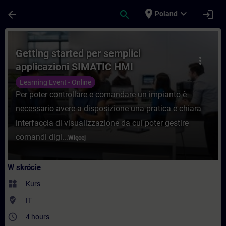
Przejdź do głównej zawartości
Załadowano stronę
place
expand_more
arrow_back
search
login
Poland
Kurs - Getting started per semplici appli
Getting started per semplici
more_vert
applicazioni SIMATIC HMI
Learning Event - Online
Per poter controllare e comandare un impianto è
necessario avere a disposizione una pratica e chiara
interfaccia di visualizzazione da cui poter gestire
comandi digi...
Więcej
W skrócie
widgets
Kurs
where_to_vote
IT
access_time
4 hours