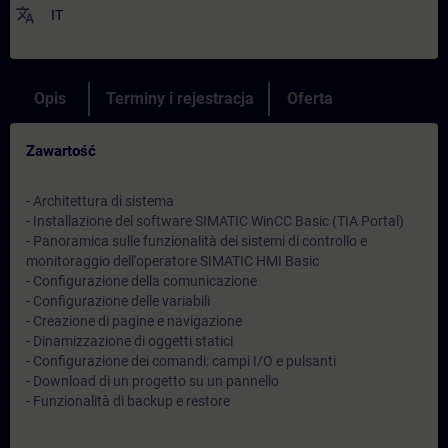
translate
IT
Opis
Terminy i rejestracja
Oferta
Zawartość
- Architettura di sistema
- Installazione del software SIMATIC WinCC Basic (TIA Portal)
- Panoramica sulle funzionalità dei sistemi di controllo e
monitoraggio dell'operatore SIMATIC HMI Basic
- Configurazione della comunicazione
- Configurazione delle variabili
- Creazione di pagine e navigazione
- Dinamizzazione di oggetti statici
- Configurazione dei comandi: campi I/O e pulsanti
- Download di un progetto su un pannello
- Funzionalità di backup e restore