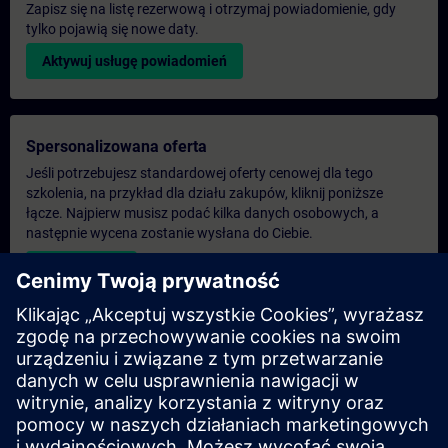
Zapisz się na listę rezerwową i otrzymaj powiadomienie, gdy
tylko pojawią się nowe daty.
Aktywuj usługę powiadomień
Spersonalizowana oferta
Jeśli potrzebujesz standardowej oferty cenowej dla tego
szkolenia, na przykład dla działu zakupów, kliknij poniższe
łącze. Najpierw musisz podać kilka danych osobowych, a
następnie wycena zostanie wysłana do Ciebie.
Podaj ofertę
Ekskluzywne zapytanie dotyczące szkoleń
Proszę wypełnić poniższy formularz zapytania, jeśli
potrzebujesz oferty na ekskluzywny kurs szkoleniowy na
miejscu, wirtualnie lub w naszym centrum szkoleniowym
SITRAIN. Ten typ żądania byłby odpowiedni dla większych grup