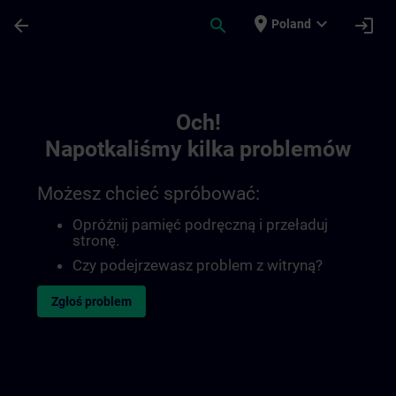
Przejdź do głównej zawartości
Załadowano stronę
place
expand_more
arrow_back
search
login
Poland
Toc | SITRAIN
Och!
Napotkaliśmy kilka problemów
Możesz chcieć spróbować:
Opróżnij pamięć podręczną i przeładuj
stronę.
Czy podejrzewasz problem z witryną?
Zgłoś problem