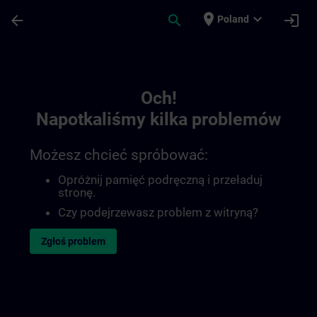
Przejdź do głównej zawartości
Załadowano stronę
place
expand_more
arrow_back
search
login
Poland
Toc | SITRAIN
Och!
Napotkaliśmy kilka problemów
Możesz chcieć spróbować:
Opróżnij pamięć podręczną i przeładuj
stronę.
Czy podejrzewasz problem z witryną?
Zgłoś problem