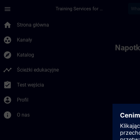
Przejdź do głównej zawartości
Załadowano stronę
menu
Training Services for Digital Industries
Toc | SITRAIN
home
Strona główna
group_work
Kanały
Napotk
explore
Katalog
timeline
Ścieżki edukacyjne
assignment_turned_in
Test wejścia
account_circle
Profil
info
O nas