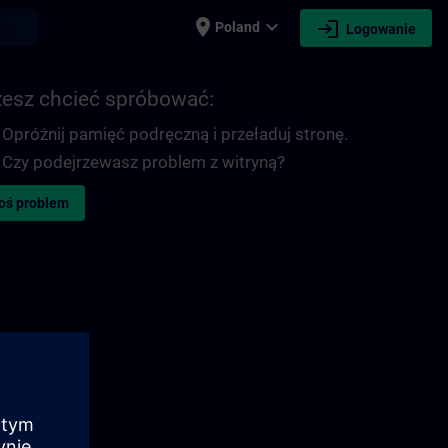
place
expand_more
login
earch
Poland
Logowanie
esz chcieć spróbować:
Opróżnij pamięć podręczną i przeładuj stronę.
Czy podejrzewasz problem z witryną?
oś problem