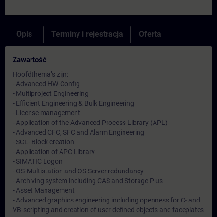
Opis
Terminy i rejestracja
Oferta
Zawartość
Hoofdthema’s zijn:
- Advanced HW-Config
- Multiproject Engineering
- Efficient Engineering & Bulk Engineering
- License management
- Application of the Advanced Process Library (APL)
- Advanced CFC, SFC and Alarm Engineering
- SCL- Block creation
- Application of APC Library
- SIMATIC Logon
- OS-Multistation and OS Server redundancy
- Archiving system including CAS and Storage Plus
- Asset Management
- Advanced graphics engineering including openness for C- and
VB-scripting and creation of user defined objects and faceplates