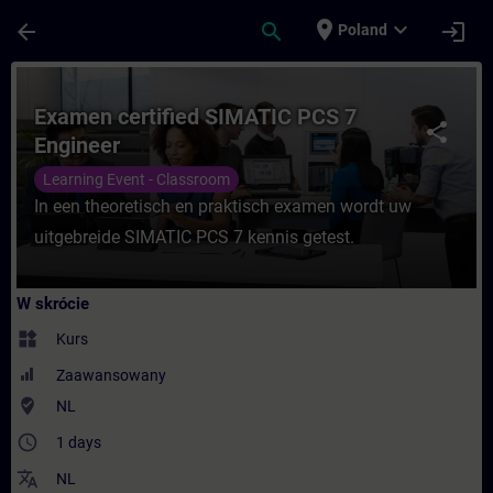
Przejdź do głównej zawartości
Załadowano stronę
place
expand_more
arrow_back
search
login
Poland
Kurs - Examen certified SIMATIC PCS 7 En
Examen certified SIMATIC PCS 7
share
Engineer
Learning Event - Classroom
In een theoretisch en praktisch examen wordt uw
uitgebreide SIMATIC PCS 7 kennis getest.
W skrócie
widgets
Kurs
Zaawansowany
where_to_vote
NL
access_time
1 days
translate
NL