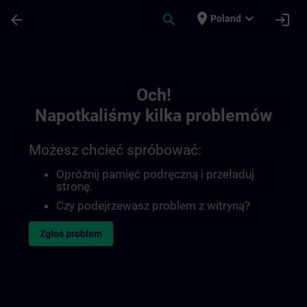
Przejdź do głównej zawartości
Załadowano stronę
place
expand_more
arrow_back
search
login
Poland
Toc | SITRAIN
Och!
Napotkaliśmy kilka problemów
Możesz chcieć spróbować:
Opróżnij pamięć podręczną i przeładuj
stronę.
Czy podejrzewasz problem z witryną?
Zgłoś problem