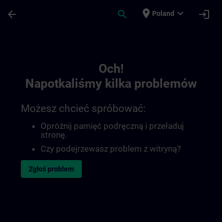
Przejdź do głównej zawartości
Załadowano stronę
place
expand_more
arrow_back
search
login
Poland
Toc | SITRAIN
Och!
Napotkaliśmy kilka problemów
Możesz chcieć spróbować:
Opróżnij pamięć podręczną i przeładuj
stronę.
Czy podejrzewasz problem z witryną?
Zgłoś problem