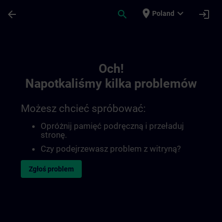
Przejdź do głównej zawartości
Załadowano stronę
place
expand_more
arrow_back
search
login
Poland
Toc | SITRAIN
Och!
Napotkaliśmy kilka problemów
Możesz chcieć spróbować:
Opróżnij pamięć podręczną i przeładuj
stronę.
Czy podejrzewasz problem z witryną?
Zgłoś problem