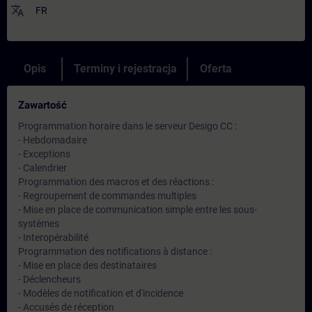
translate
FR
Opis
Terminy i rejestracja
Oferta
Zawartość
Programmation horaire dans le serveur Desigo CC :
- Hebdomadaire
- Exceptions
- Calendrier
Programmation des macros et des réactions :
- Regroupement de commandes multiples
- Mise en place de communication simple entre les sous-
systèmes
- Interopérabilité
Programmation des notifications à distance :
- Mise en place des destinataires
- Déclencheurs
- Modèles de notification et d'incidence
- Accusés de réception