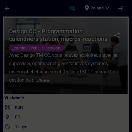
Przejdź do głównej zawartości
Załadowano stronę
place
expand_more
arrow_back
search
login
Poland
Kurs - Desigo CC - Programmation, calendr
Desigo CC - Programmation,
share
calendriers station, macros-réactions
et notifications
Learning Event - Classroom
Avec Desigo TM CC, vous pouvez exploiter, surveiller,
superviser, optimiser et gérer tous vos systèmes
aisément et efficacement. Desigo TM CC permet la
gestion de di...
Więcej
W skrócie
widgets
Kurs
where_to_vote
FR
access_time
1 days