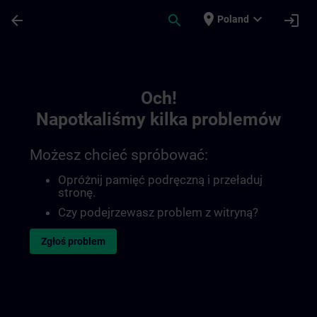
Przejdź do głównej zawartości
Załadowano stronę
place
expand_more
arrow_back
search
login
Poland
Toc | SITRAIN
Och!
Napotkaliśmy kilka problemów
Możesz chcieć spróbować:
Opróżnij pamięć podręczną i przeładuj
stronę.
Czy podejrzewasz problem z witryną?
Zgłoś problem