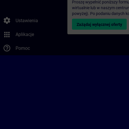
Proszę wypełnić poniższy formul
wirtualnie lub w naszym centru
powyżej). Po podaniu danych k
settings
Ustawienia
Zażądaj wyłącznej oferty
apps
Aplikacje
help_outline
Pomoc