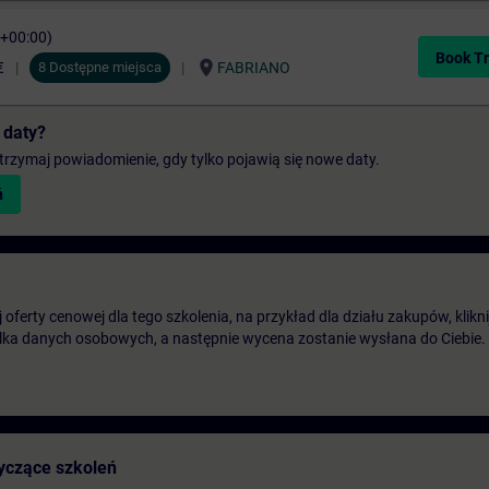
C+00:00)
Book Tr
location_on
€
8 Dostępne miejsca
FABRIANO
 daty?
 otrzymaj powiadomienie, gdy tylko pojawią się nowe daty.
ń
oferty cenowej dla tego szkolenia, na przykład dla działu zakupów, klikni
ilka danych osobowych, a następnie wycena zostanie wysłana do Ciebie.
yczące szkoleń