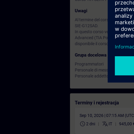
Uwagi
Al termine del corso puoi approfo
SIE-G12SAD.
In questo corso vengono utilizz
Advanced (TIA Portal); per il s
disponibile il corso PPDS.
Grupa docelowa
Programmatori
Personale di messa in servizio
Personale addetto allo sviluppo
Terminy i rejestracja
Sep 10, 2026 | 07:15 AM (UT
schedule
translate
2 dni
IT
945,00 