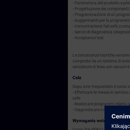
- Panoramica del prodotto e pri
- Progettazione dei componenti f
- Programmazione di un progra
- Suggerimenti per la programm
- Comunicazione fail-safe (com
- Servizi di diagnostica (diagno
- Acceptance test
Le conoscenze teoriche verranno
composto da un sistema di auto
simulatore di linea con sensori e
Cele
Dopo aver frequentato il corso sa
- Effettuare la messa in servizio
safe
- Realizzare programmi relativi 
- Diagnosticare e risolvere prob
Wymagania wstępne
Corso TIA-SERV1 o TIA-PRO1 o e