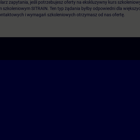
arz zapytania, jeśli potrzebujesz oferty na ekskluzywny kurs szkoleniow
m szkoleniowym SITRAIN. Ten typ żądania byłby odpowiedni dla większych
ontaktowych i wymagań szkoleniowych otrzymasz od nas ofertę.