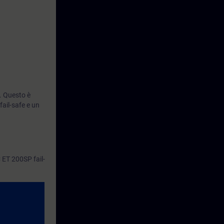
. Questo è
ail-safe e un
C ET 200SP fail-