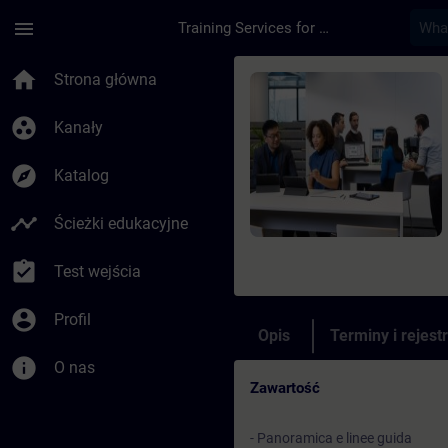
Przejdź do głównej zawartości
Załadowano stronę
menu
Training Services for Digital Industries
Kurs - Configurazio
home
Strona główna
group_work
Kanały
explore
Katalog
timeline
Ścieżki edukacyjne
assignment_turned_in
Test wejścia
account_circle
Profil
Opis
Terminy i rejest
info
O nas
Zawartość
- Panoramica e linee guida