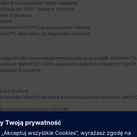
ncipio di funzionamento Safety Integrated
ail-safe con STEP 7 Safety in TIA Portal
mma di sicurezza
azione
unicazione CPU-CPU con accoppiatori e I-Device)
stica CPU, diagnostica I/O, diagnostica avanzata)
 approfondite con numerosi esercizi pratici su un modello di sistema TIA
mazione SIMATIC S7-1500F, una periferia decentrata SIMATIC ET 200SP f
 attuatori di sicurezza.
rai in grado di:
 di controllori SIMATIC fail-safe e di sistemi di periferia decentrata SIMATI
alla sicurezza nei linguaggi LAD e FBD
lemi di sistemi e programmi di sicurezza
quivalenti conoscenze dei sistemi di automazione.