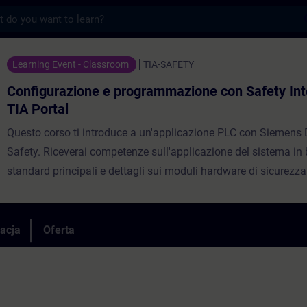
s
ne e programmazione con Safety Integrated
Learning Event - Classroom
TIA-SAFETY
Configurazione e programmazione con Safety Int
TIA Portal
Questo corso ti introduce a un'applicazione PLC con Siemens 
Safety. Riceverai competenze sull'applicazione del sistema in 
standard principali e dettagli sui moduli hardware di sicurezza 
parametrizzazione, struttura e implementazione del programm
sicurezza, comunicazioni di sicurezza, diagnostica del sistem
un'introduzione alla Safety su azionamento.
racja
Oferta