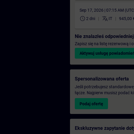
Sep 17, 2026 | 07:15 AM (UT
schedule
translate
2 dni
IT
945,00 
Nie znalazłeś odpowiedniej
Zapisz się na listę rezerwową i
Aktywuj usługę powiadomie
Spersonalizowana oferta
Jeśli potrzebujesz standardowej 
łącze. Najpierw musisz podać k
Podaj ofertę
Ekskluzywne zapytanie dot