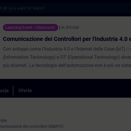
s
 dei Controllori per l'Industria 4.0 e IoT
Learning Event - Classroom
IK-IPCOM
Comunicazione dei Controllori per l'Industria 4.0 
Con sviluppi come l’Industria 4.0 e l’Internet delle Cose (IoT), i 
(Information Technology) e OT (Operational Technology) div
più sfumati. La tecnologia dell’automazione non è più un siste
controllore comunica sempre più con i livelli superiori della pi
dell’automazione, fino ad arrivare al cloud.In questo corso ti o
panoramica degli standard di comunicazione attuali, ti prese
racja
Oferta
diverse opzioni per collegare i controllori SIMATIC ai livelli super
prepareremo alla comunicazione nell’ambito dell’Industria 4.0 e
iale
omunicazione dei controllori SIMATIC