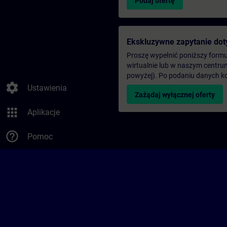
Podaj ofertę
Ekskluzywne zapytanie dot
Proszę wypełnić poniższy formul
wirtualnie lub w naszym centru
powyżej). Po podaniu danych k
settings
Ustawienia
Zażądaj wyłącznej oferty
apps
Aplikacje
help_outline
Pomoc