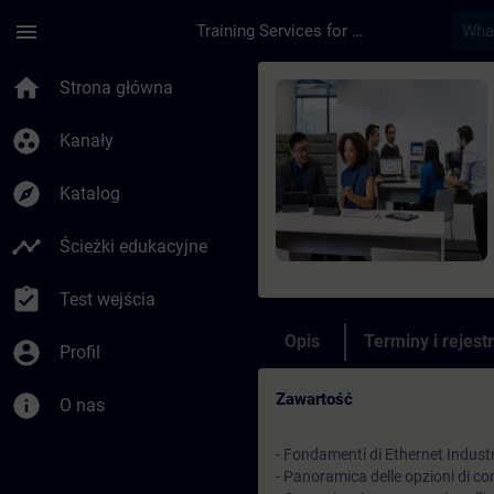
Przejdź do głównej zawartości
Załadowano stronę
menu
Training Services for Digital Industries
Kurs - Comunicazione
home
Strona główna
group_work
Kanały
explore
Katalog
timeline
Ścieżki edukacyjne
assignment_turned_in
Test wejścia
Opis
Terminy i rejest
account_circle
Profil
Zawartość
info
O nas
- Fondamenti di Ethernet Industr
- Panoramica delle opzioni di c