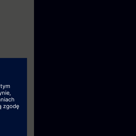
irato nei
) per la