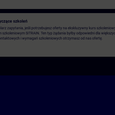
yczące szkoleń
arz zapytania, jeśli potrzebujesz oferty na ekskluzywny kurs szkoleniow
m szkoleniowym SITRAIN. Ten typ żądania byłby odpowiedni dla większych
ontaktowych i wymagań szkoleniowych otrzymasz od nas ofertę.