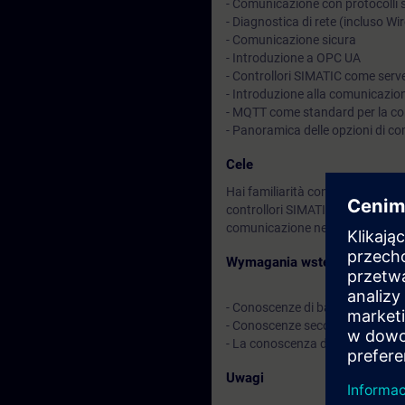
- Comunicazione con protocolli
- Diagnostica di rete (incluso Wi
- Comunicazione sicura
- Introduzione a OPC UA
- Controllori SIMATIC come ser
- Introduzione alla comunicazion
- MQTT come standard per la co
- Panoramica delle opzioni di co
Cele
Hai familiarità con diversi stan
controllori SIMATIC e di soddisfar
comunicazione nei sistemi di a
Wymagania wstępne
- Conoscenze di base sull’ingegne
- Conoscenze secondo il corso 
- La conoscenza del linguaggio
Uwagi