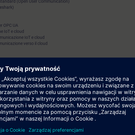
 standard (Open User Communication)
reshark)
ver OPC UA
e IoT e cloud
municazione IoT e cloud
municazione verso il cloud
dard di comunicazione basati su IP, sei in grado di implementarli in modo m
e efficacemente i requisiti dell’Industria 4.0 e dell’Internet delle Cose (IoT
utomazione.
ria delle reti
TIA-PRO2
 SCL è un vantaggio