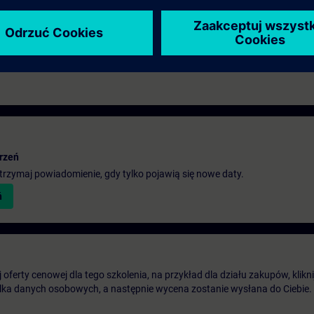
rzeń
 otrzymaj powiadomienie, gdy tylko pojawią się nowe daty.
ń
oferty cenowej dla tego szkolenia, na przykład dla działu zakupów, klikni
ilka danych osobowych, a następnie wycena zostanie wysłana do Ciebie.