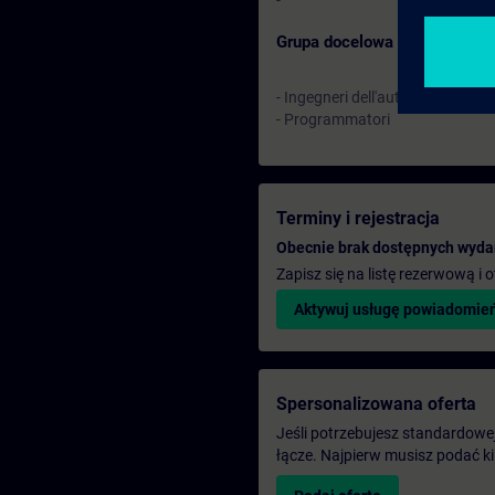
-
Grupa docelowa
- Ingegneri dell'automazione
- Programmatori
Terminy i rejestracja
Obecnie brak dostępnych wyda
Zapisz się na listę rezerwową i
Aktywuj usługę powiadomie
Spersonalizowana oferta
Jeśli potrzebujesz standardowej 
łącze. Najpierw musisz podać k