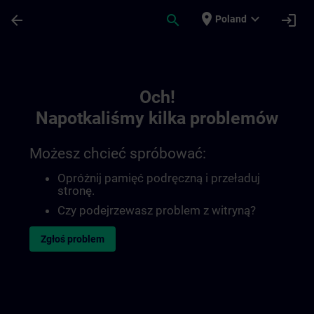
Przejdź do głównej zawartości
Załadowano stronę
place
expand_more
arrow_back
search
login
Poland
Toc | SITRAIN
Och!
Napotkaliśmy kilka problemów
Możesz chcieć spróbować:
Opróżnij pamięć podręczną i przeładuj
stronę.
Czy podejrzewasz problem z witryną?
Zgłoś problem