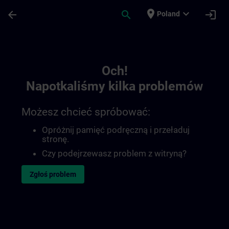
Przejdź do głównej zawartości
Załadowano stronę
place
expand_more
arrow_back
search
login
Poland
Toc | SITRAIN
Och!
Napotkaliśmy kilka problemów
Możesz chcieć spróbować:
Opróżnij pamięć podręczną i przeładuj
stronę.
Czy podejrzewasz problem z witryną?
Zgłoś problem