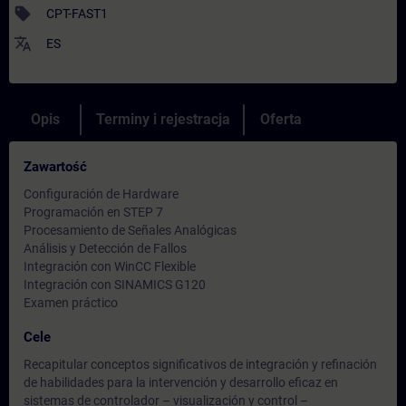
sell
CPT-FAST1
translate
ES
Opis
Terminy i rejestracja
Oferta
Zawartość
Configuración de Hardware
Programación en STEP 7
Procesamiento de Señales Analógicas
Análisis y Detección de Fallos
Integración con WinCC Flexible
Integración con SINAMICS G120
Examen práctico
Cele
Recapitular conceptos significativos de integración y refinación
de habilidades para la intervención y desarrollo eficaz en
sistemas de controlador – visualización y control –