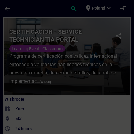
Przejdź do głównej zawartości
Załadowano stronę
place
expand_more
arrow_back
search
login
Poland
Kurs - CERTIFICACION - SERVICE TECHNIC
CERTIFICACION - SERVICE
share
TECHNICIAN TIA PORTAL
Learning Event - Classroom
Programa de certificación con validez internacional
enfocado a validar las habilidades técnicas en la
puesta en marcha, detección de fallos, desarrollo e
implementac...
Więcej
W skrócie
widgets
Kurs
where_to_vote
MX
access_time
24 hours