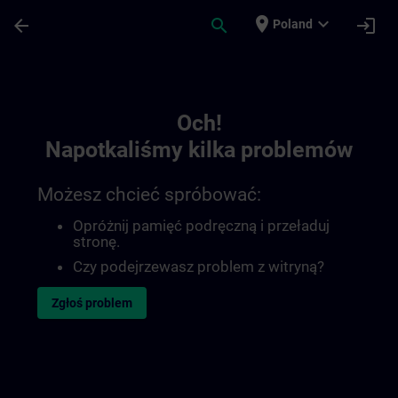
Przejdź do głównej zawartości
Załadowano stronę
place
expand_more
arrow_back
search
login
Poland
Toc | SITRAIN
Och!
Napotkaliśmy kilka problemów
Możesz chcieć spróbować:
Opróżnij pamięć podręczną i przeładuj
stronę.
Czy podejrzewasz problem z witryną?
Zgłoś problem