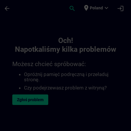
Przejdź do głównej zawartości
Załadowano stronę
place
expand_more
arrow_back
search
login
Poland
Toc | SITRAIN
Och!
Napotkaliśmy kilka problemów
Możesz chcieć spróbować:
Opróżnij pamięć podręczną i przeładuj
stronę.
Czy podejrzewasz problem z witryną?
Zgłoś problem